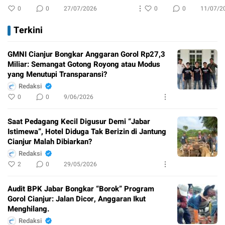
0
0
27/07/2026
0
0
11/07/2
Terkini
GMNI Cianjur Bongkar Anggaran Gorol Rp27,3
Miliar: Semangat Gotong Royong atau Modus
yang Menutupi Transparansi?
Redaksi
0
0
9/06/2026
Saat Pedagang Kecil Digusur Demi “Jabar
Istimewa”, Hotel Diduga Tak Berizin di Jantung
Cianjur Malah Dibiarkan?
Redaksi
2
0
29/05/2026
Audit BPK Jabar Bongkar “Borok” Program
Gorol Cianjur: Jalan Dicor, Anggaran Ikut
Menghilang.
Redaksi