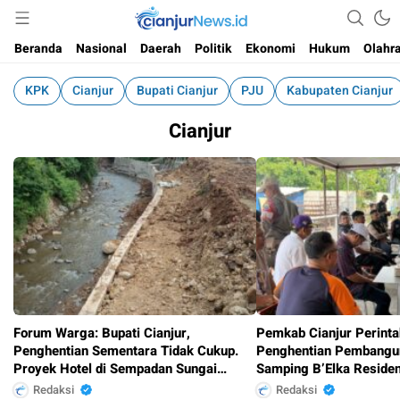
Informasi Faktual dan Berimbang
cianjurnews.id
Beranda
Nasional
Daerah
Politik
Ekonomi
Hukum
Olahr
KPK
Cianjur
Bupati Cianjur
PJU
Kabupaten Cianjur
Cianjur
Forum Warga: Bupati Cianjur,
Pemkab Cianjur Perint
Penghentian Sementara Tidak Cukup.
Penghentian Pembangun
Proyek Hotel di Sempadan Sungai
Samping B’Elka Residen
Harus Dihentikan Total.
Belum Penuhi Seluruh P
Redaksi
Redaksi