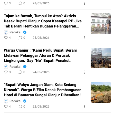
3
0
28/05/2026
Tajam ke Bawah, Tumpul ke Atas? Aktivis
Desak Bupati Cianjur Copot Kasatpol PP Jika
Tak Berani Hentikan Dugaan Pelanggaran
Pembangunan Hotel
Redaksi
4
0
24/05/2026
Warga Cianjur : “Kami Perlu Bupati Berani
Melawan Pelanggar Aturan & Perusak
Lingkungan. Say “No” Bupati Penakut.
Redaksi
3
0
24/05/2026
“Bupati Wahyu Jangan Diam, Kota Sedang
Dirusak”. Warga B’Elka Desak Pembangunan
Hotel di Bantaran Sungai Cianjur Dihentikan !
Redaksi
4
0
22/05/2026