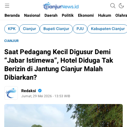
Informasi Faktual dan Berimbang
cianjurnews.id
Beranda
Nasional
Daerah
Politik
Ekonomi
Hukum
Olahr
KPK
Cianjur
Bupati Cianjur
PJU
Kabupaten Cianjur
CIANJUR
Saat Pedagang Kecil Digusur Demi
“Jabar Istimewa”, Hotel Diduga Tak
Berizin di Jantung Cianjur Malah
Dibiarkan?
Redaksi
Jumat, 29 Mei 2026 - 13:53 WIB