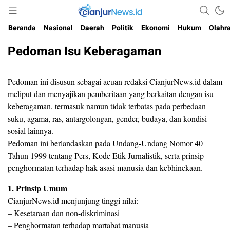
Informasi Faktual dan Berimbang
cianjurnews.id
Beranda
Nasional
Daerah
Politik
Ekonomi
Hukum
Olahr
Pedoman Isu Keberagaman
Pedoman ini disusun sebagai acuan redaksi CianjurNews.id dalam
meliput dan menyajikan pemberitaan yang berkaitan dengan isu
keberagaman, termasuk namun tidak terbatas pada perbedaan
suku, agama, ras, antargolongan, gender, budaya, dan kondisi
sosial lainnya.
Pedoman ini berlandaskan pada Undang-Undang Nomor 40
Tahun 1999 tentang Pers, Kode Etik Jurnalistik, serta prinsip
penghormatan terhadap hak asasi manusia dan kebhinekaan.
⁠1. Prinsip Umum
CianjurNews.id menjunjung tinggi nilai:
– Kesetaraan dan non-diskriminasi
– Penghormatan terhadap martabat manusia