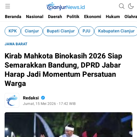
Informasi Faktual dan Berimbang
cianjurnews.id
Beranda
Nasional
Daerah
Politik
Ekonomi
Hukum
Olahr
KPK
Cianjur
Bupati Cianjur
PJU
Kabupaten Cianjur
JAWA BARAT
Kirab Mahkota Binokasih 2026 Siap
Semarakkan Bandung, DPRD Jabar
Harap Jadi Momentum Persatuan
Warga
Redaksi
Jumat, 15 Mei 2026 - 17:42 WIB