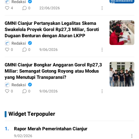
PEJABAT NEGARA
Redaksi
4
0
22/06/2026
GMNI Cianjur Pertanyakan Legalitas Skema
Swakelola Proyek Gorol Rp27,3 Miliar, Soroti
Dugaan Benturan dengan Aturan LKPP
Redaksi
0
0
9/06/2026
GMNI Cianjur Bongkar Anggaran Gorol Rp27,3
Miliar: Semangat Gotong Royong atau Modus
yang Menutupi Transparansi?
Redaksi
0
0
9/06/2026
Widget Terpopuler
1.
Rapor Merah Pemerintahan Cianjur
9/02/2026