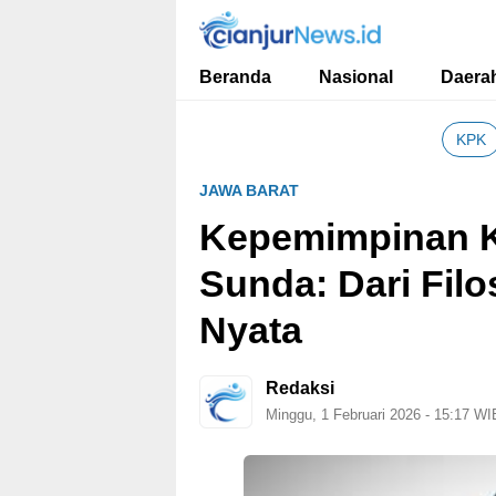
cianjurnews.id
Informasi Faktual dan Berimbang
Beranda
Nasional
Daera
KPK
JAWA BARAT
Kepemimpinan 
Sunda: Dari Filos
Nyata
Redaksi
Minggu, 1 Februari 2026 - 15:17 WI