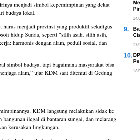
Me
irinya menjadi simbol kepemimpinan yang dekat
Pi
ri budaya lokal.
14/
arus menjadi provinsi yang produktif sekaligus
9.
Ba
ofi hidup Sunda, seperti “silih asah, silih asih,
Ci
ekerja: harmonis dengan alam, peduli sosial, dan
17/
10.
DP
Pe
al simbol budaya, tapi bagaimana masyarakat bisa
18/
 menjaga alam,” ujar KDM saat ditemui di Gedung
emimpinannya, KDM langsung melakukan sidak ke
an bangunan ilegal di bantaran sungai, dan melarang
wan kerusakan lingkungan.