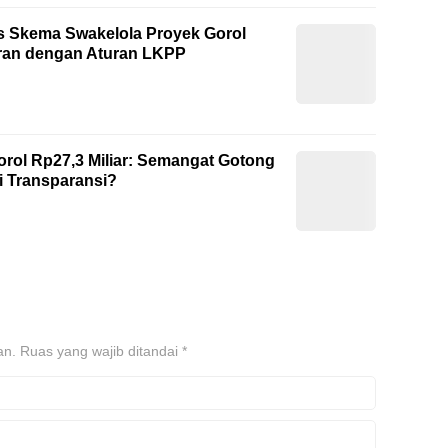
as Skema Swakelola Proyek Gorol
uran dengan Aturan LKPP
rol Rp27,3 Miliar: Semangat Gotong
 Transparansi?
an.
Ruas yang wajib ditandai
*