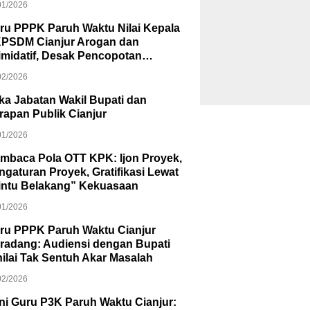
01/2026
ru PPPK Paruh Waktu Nilai Kepala
PSDM Cianjur Arogan dan
timidatif, Desak Pencopotan
batan
02/2026
ika Jabatan Wakil Bupati dan
rapan Publik Cianjur
01/2026
mbaca Pola OTT KPK: Ijon Proyek,
ngaturan Proyek, Gratifikasi Lewat
intu Belakang” Kekuasaan
01/2026
ru PPPK Paruh Waktu Cianjur
radang: Audiensi dengan Bupati
nilai Tak Sentuh Akar Masalah
02/2026
oni Guru P3K Paruh Waktu Cianjur: