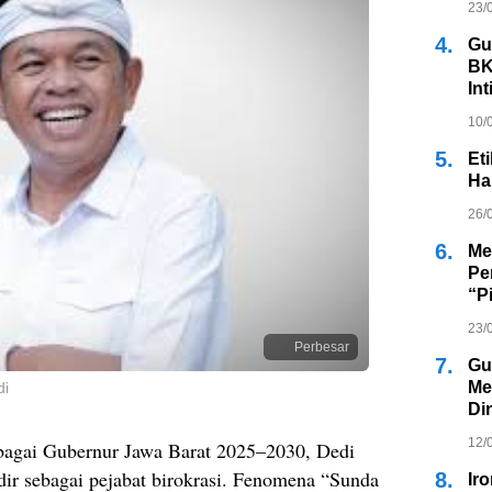
23/
4.
Gu
BK
In
Ja
10/
5.
Et
Ha
26/
6.
Me
Pe
“P
23/
Perbesar
7.
Gu
Me
di
Di
12/
bagai Gubernur Jawa Barat 2025–2030, Dedi
ir sebagai pejabat birokrasi. Fenomena “Sunda
8.
Ir