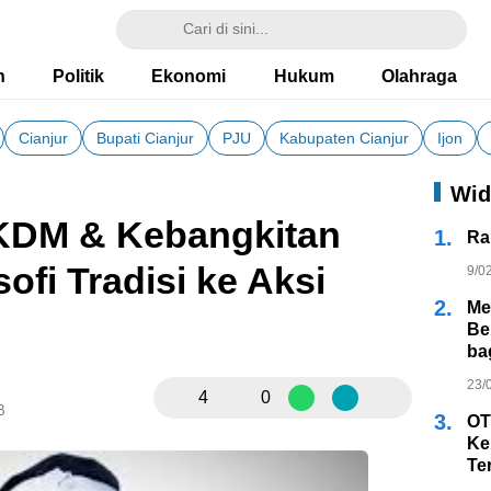
h
Politik
Ekonomi
Hukum
Olahraga
Cianjur
Bupati Cianjur
PJU
Kabupaten Cianjur
Ijon
Wid
KDM & Kebangkitan
1.
Ra
ofi Tradisi ke Aksi
9/0
2.
Me
Be
ba
23/
4
0
B
3.
OT
Ke
Te