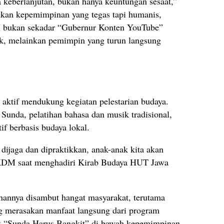
a keberlanjutan, bukan hanya keuntungan sesaat,”
kan kepemimpinan yang tegas tapi humanis,
bukan sekadar “Gubernur Konten YouTube”
hak, melainkan pemimpin yang turun langsung
 aktif mendukung kegiatan pelestarian budaya.
n Sunda, pelatihan bahasa dan musik tradisional,
f berbasis budaya lokal.
dijaga dan dipraktikkan, anak-anak kita akan
a KDM saat menghadiri Kirab Budaya HUT Jawa
annya disambut hangat masyarakat, terutama
g merasakan manfaat langsung dari program
t “Sunda Harus Bangkit” di bawah kepemimpinan