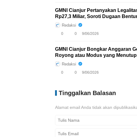
GMNI Cianjur Pertanyakan Legalit
Rp27,3 Miliar, Soroti Dugaan Bent
Redaksi
0
0
9/06/2026
GMNI Cianjur Bongkar Anggaran Go
Royong atau Modus yang Menutupi
Redaksi
0
0
9/06/2026
Tinggalkan Balasan
Alamat email Anda tidak akan dipublikasik