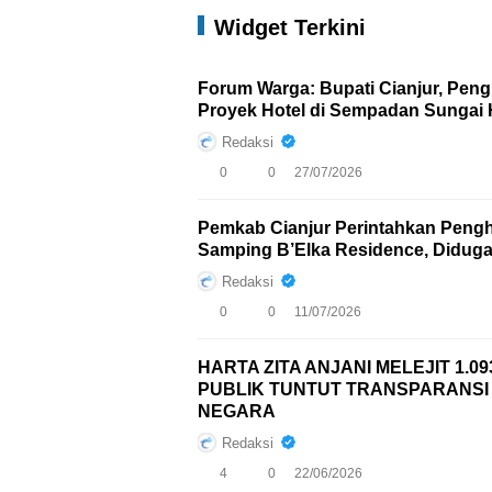
Widget Terkini
Forum Warga: Bupati Cianjur, Pen
Proyek Hotel di Sempadan Sungai H
Redaksi
0
0
27/07/2026
Pemkab Cianjur Perintahkan Peng
Samping B’Elka Residence, Diduga
Redaksi
0
0
11/07/2026
HARTA ZITA ANJANI MELEJIT 1.
PUBLIK TUNTUT TRANSPARANS
NEGARA
Redaksi
4
0
22/06/2026