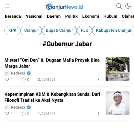
Informasi Faktual dan Berimbang
cianjurnews.id
Beranda
Nasional
Daerah
Politik
Ekonomi
Hukum
Olahr
KPK
Cianjur
Bupati Cianjur
PJU
Kabupaten Cianjur
#Gubernur Jabar
Misteri “Om Den” & Dugaan Mafia Proyek Bina
Marga Jabar
Redaksi
4
0
2/02/2026
Kepemimpinan KDM & Kebangkitan Sunda: Dari
Filosofi Tradisi ke Aksi Nyata
Redaksi
4
0
1/02/2026