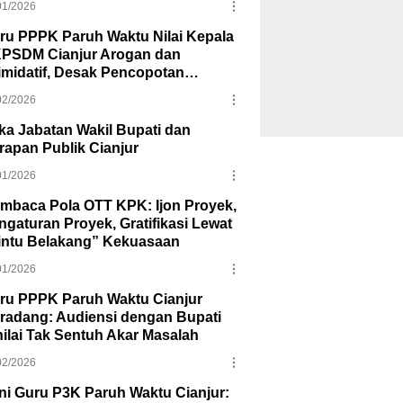
01/2026
ru PPPK Paruh Waktu Nilai Kepala
PSDM Cianjur Arogan dan
timidatif, Desak Pencopotan
batan
02/2026
ika Jabatan Wakil Bupati dan
rapan Publik Cianjur
01/2026
mbaca Pola OTT KPK: Ijon Proyek,
ngaturan Proyek, Gratifikasi Lewat
intu Belakang” Kekuasaan
01/2026
ru PPPK Paruh Waktu Cianjur
radang: Audiensi dengan Bupati
nilai Tak Sentuh Akar Masalah
02/2026
oni Guru P3K Paruh Waktu Cianjur: