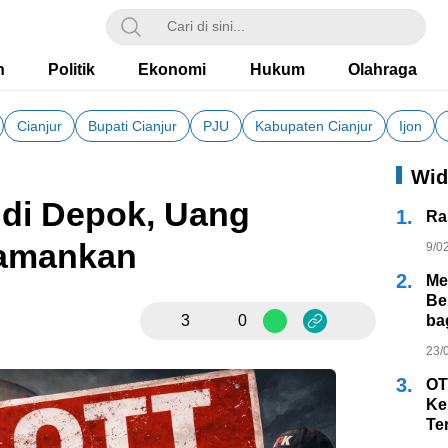
h
Politik
Ekonomi
Hukum
Olahraga
Cianjur
Bupati Cianjur
PJU
Kabupaten Cianjur
Ijon
Wid
di Depok, Uang
1.
Ra
iamankan
9/0
2.
Me
Be
3
0
ba
23/
3.
OT
Ke
Te