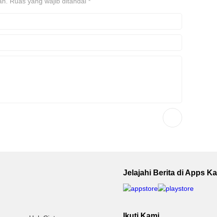
an.
Ruas yang wajib ditandai
*
Jelajahi Berita di Apps K
Ikuti Kami