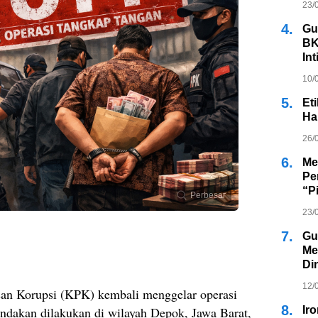
23/
4.
Gu
BK
In
Ja
10/
5.
Et
Ha
26/
6.
Me
Pe
“P
Perbesar
23/
7.
Gu
Me
Di
12/
an Korupsi (KPK) kembali menggelar operasi
8.
indakan dilakukan di wilayah Depok, Jawa Barat,
Ir