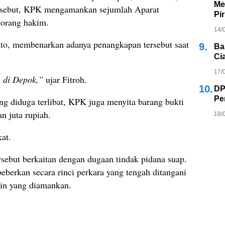
Me
ersebut, KPK mengamankan sejumlah Aparat
Pi
orang hakim.
14/
to, membenarkan adanya penangkapan tersebut saat
9.
Ba
Ci
17/
 di Depok,”
ujar Fitroh.
10.
DP
Pe
g diduga terlibat, KPK juga menyita barang bukti
n juta rupiah.
18/
kat.
sebut berkaitan dengan dugaan tindak pidana suap.
rkan secara rinci perkara yang tengah ditangani
ain yang diamankan.