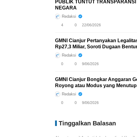
PUBLIK TUNTUT TRANSPARANS
NEGARA
Redaksi
4
0
22/06/2026
GMNI Cianjur Pertanyakan Legalit
Rp27,3 Miliar, Soroti Dugaan Bent
Redaksi
0
0
9/06/2026
GMNI Cianjur Bongkar Anggaran Go
Royong atau Modus yang Menutupi
Redaksi
0
0
9/06/2026
Tinggalkan Balasan