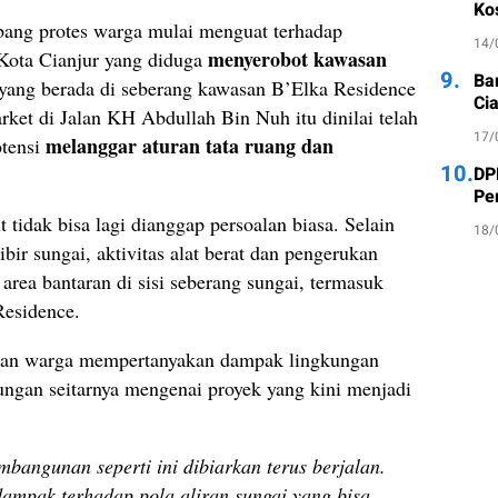
Ko
ang protes warga mulai menguat terhadap
14/
menyerobot kawasan
Kota Cianjur yang diduga
9.
Ba
 yang berada di seberang kawasan B’Elka Residence
Cia
ket di Jalan KH Abdullah Bin Nuh itu dinilai telah
17/
melanggar aturan tata ruang dan
otensi
10.
DP
Pe
tidak bisa lagi dianggap persoalan biasa. Selain
18/
ibir sungai, aktivitas alat berat dan pengerukan
area bantaran di sisi seberang sungai, termasuk
esidence.
kan warga mempertanyakan dampak lingkungan
ungan seitarnya mengenai proyek yang kini menjadi
angunan seperti ini dibiarkan terus berjalan.
ampak terhadap pola aliran sungai yang bisa