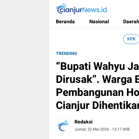
cianjurnews.id
Informasi Faktual dan Berimbang
Beranda
Nasional
Daera
KPK
TRENDING
“Bupati Wahyu J
Dirusak”. Warga 
Pembangunan Hot
Cianjur Dihentikan
Redaksi
Jumat, 22 Mei 2026 - 13:17 WIB