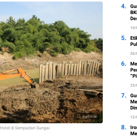
4.
Gu
BK
De
10/
5.
Et
Pub
26/
6.
Me
Pe
“P
23/
7.
Gu
Me
Di
Perbesar
12/
8.
Ir
 Hotel di Sempadan Sungai
Me