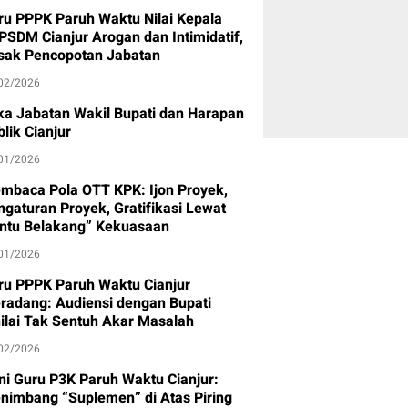
ru PPPK Paruh Waktu Nilai Kepala
PSDM Cianjur Arogan dan Intimidatif,
sak Pencopotan Jabatan
02/2026
ika Jabatan Wakil Bupati dan Harapan
lik Cianjur
01/2026
mbaca Pola OTT KPK: Ijon Proyek,
ngaturan Proyek, Gratifikasi Lewat
intu Belakang” Kekuasaan
01/2026
ru PPPK Paruh Waktu Cianjur
radang: Audiensi dengan Bupati
nilai Tak Sentuh Akar Masalah
02/2026
oni Guru P3K Paruh Waktu Cianjur:
nimbang “Suplemen” di Atas Piring