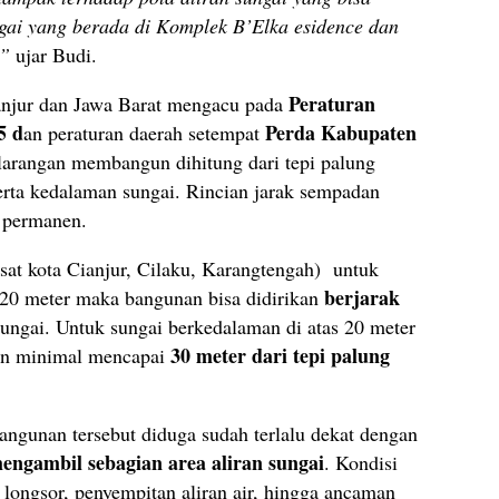
gai yang berada di Komplek B’Elka esidence dan
,”
ujar Budi.
Peraturan
anjur dan Jawa Barat mengacu pada
5 d
Perda Kabupaten
an peraturan daerah setempat
 larangan membangun dihitung dari tepi palung
serta kedalaman sungai. Rincian jarak sempadan
n permanen.
at kota Cianjur, Cilaku, Karangtengah) untuk
berjarak
20 meter maka bangunan bisa didirikan
sungai. Untuk sungai berkedalaman di atas 20 meter
30 meter dari tepi palung
dan minimal mencapai
ngunan tersebut diduga sudah terlalu dekat dengan
mengambil sebagian area aliran sungai
. Kondisi
 longsor, penyempitan aliran air, hingga ancaman