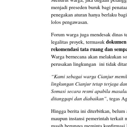
menjadi preseden buruk bagi penata
penegakan aturan hanya berlaku bagi
lolos pengawasan.
Forum warga juga mendesak dinas te
dokumen p
legalitas proyek, termasuk
rekomendasi tata ruang dan semp
Warga bernecana akan melakukan som
perusakan lingkungan ini tidak dita
“Kami sebagai warga Cianjur memili
lingkungan Cianjur tetap terjaga da
Somasi secara resmi apabila masala
ditanggapi dan diabaikan”
, tegas A
Hingga berita ini diterbitkan, belu
maupun instansi pemerintah terkait 
masih berupaya meminta konfirmasi