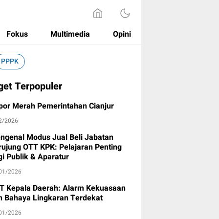
Fokus
Multimedia
Opini
PPPK
get Terpopuler
por Merah Pemerintahan Cianjur
2/2026
ngenal Modus Jual Beli Jabatan
rujung OTT KPK: Pelajaran Penting
gi Publik & Aparatur
01/2026
T Kepala Daerah: Alarm Kekuasaan
n Bahaya Lingkaran Terdekat
01/2026