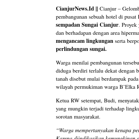
CianjurNews.Id ||
Cianjur – Gelomb
pembangunan sebuah hotel di pusat 
sempadan Sungai Cianjur
. Proyek
dan berhadapan dengan area hipermar
mengancam lingkungan
serta berp
perlindungan sungai.
Warga menilai pembangunan tersebut 
diduga berdiri terlalu dekat dengan b
tanah disebut mulai berdampak pada 
wilayah permukiman warga B’Elka R
Ketua RW setempat, Budi, menyata
yang mungkin terjadi terhadap lingk
sorotan masyarakat.
“Warga mempertanyakan kenapa pemb
Karena diindikasikan kemungkinan d