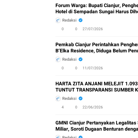
Forum Warga: Bupati Cianjur, Pengh
Hotel di Sempadan Sungai Harus Dihe
Redaksi
0
0
27/07/2026
Pemkab Cianjur Perintahkan Penghe
B’Elka Residence, Diduga Belum Penu
Redaksi
0
0
11/07/2026
HARTA ZITA ANJANI MELEJIT 1.09
TUNTUT TRANSPARANSI SUMBER K
Redaksi
4
0
22/06/2026
GMNI Cianjur Pertanyakan Legalitas
Miliar, Soroti Dugaan Benturan deng
Redaksi