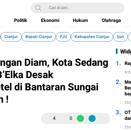
h
Politik
Ekonomi
Hukum
Olahraga
Cianjur
Bupati Cianjur
PJU
Kabupaten Cianjur
Ijon
Wid
angan Diam, Kota Sedang
1.
Ra
B’Elka Desak
9/0
2.
Me
el di Bantaran Sungai
Be
ba
 !
23/
3.
OT
4
0
da
23/