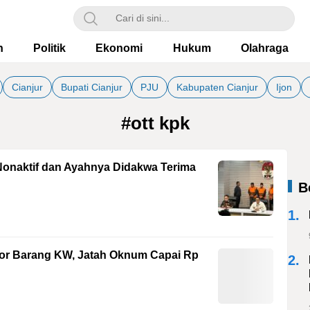
h
Politik
Ekonomi
Hukum
Olahraga
Cianjur
Bupati Cianjur
PJU
Kabupaten Cianjur
Ijon
#ott kpk
Nonaktif dan Ayahnya Didakwa Terima
B
1.
r Barang KW, Jatah Oknum Capai Rp
2.