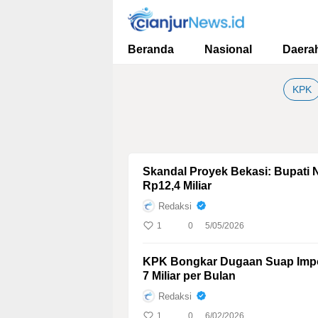
cianjurnews.id
Informasi Faktual dan Berimbang
Beranda
Nasional
Daera
KPK
Skandal Proyek Bekasi: Bupati 
Rp12,4 Miliar
Redaksi
1
0
5/05/2026
KPK Bongkar Dugaan Suap Impo
7 Miliar per Bulan
Redaksi
1
0
6/02/2026