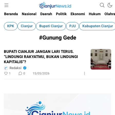
Informasi Faktual dan Berimbang
cianjurnews.id
Beranda
Nasional
Daerah
Politik
Ekonomi
Hukum
Olahr
KPK
Cianjur
Bupati Cianjur
PJU
Kabupaten Cianjur
#Gunung Gede
BUPATI CIANJUR JANGAN LARI TERUS.
“LINDUNGI RAKYATMU, BUKAN LINDUNGI
KAPITALIS”?
Redaksi
1
0
15/05/2026