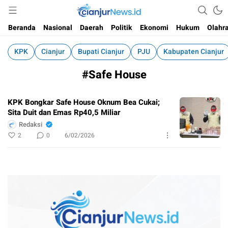
Informasi Faktual dan Berimbang
cianjurnews.id
Beranda
Nasional
Daerah
Politik
Ekonomi
Hukum
Olahr
KPK
Cianjur
Bupati Cianjur
PJU
Kabupaten Cianjur
#Safe House
KPK Bongkar Safe House Oknum Bea Cukai;
Sita Duit dan Emas Rp40,5 Miliar
Redaksi
2
0
6/02/2026