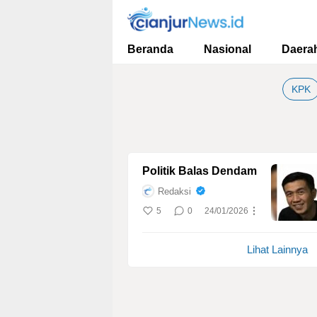
cianjurnews.id
Informasi Faktual dan Berimbang
Beranda
Nasional
Daera
KPK
Politik Balas Dendam
Redaksi
5
0
24/01/2026
Lihat Lainnya