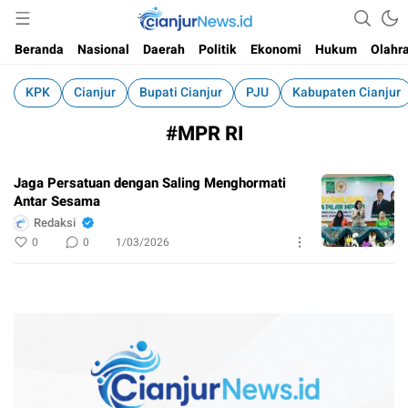
Informasi Faktual dan Berimbang
cianjurnews.id
Beranda
Nasional
Daerah
Politik
Ekonomi
Hukum
Olahr
KPK
Cianjur
Bupati Cianjur
PJU
Kabupaten Cianjur
#MPR RI
Jaga Persatuan dengan Saling Menghormati
Antar Sesama
Redaksi
0
0
1/03/2026