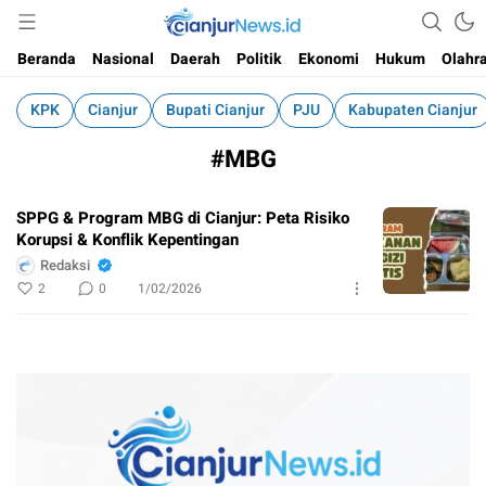
Informasi Faktual dan Berimbang
cianjurnews.id
Beranda
Nasional
Daerah
Politik
Ekonomi
Hukum
Olahr
KPK
Cianjur
Bupati Cianjur
PJU
Kabupaten Cianjur
#MBG
SPPG & Program MBG di Cianjur: Peta Risiko
Korupsi & Konflik Kepentingan
Redaksi
2
0
1/02/2026