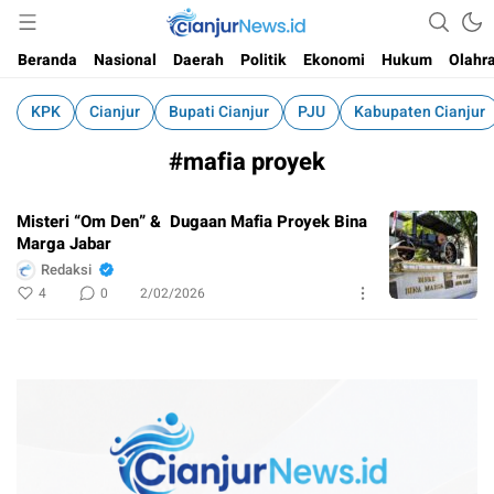
Informasi Faktual dan Berimbang
cianjurnews.id
Beranda
Nasional
Daerah
Politik
Ekonomi
Hukum
Olahr
KPK
Cianjur
Bupati Cianjur
PJU
Kabupaten Cianjur
#mafia proyek
Misteri “Om Den” & Dugaan Mafia Proyek Bina
Marga Jabar
Redaksi
4
0
2/02/2026