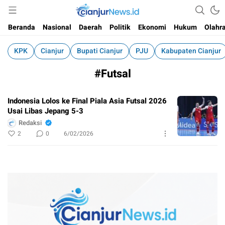
Informasi Faktual dan Berimbang
cianjurnews.id
Beranda
Nasional
Daerah
Politik
Ekonomi
Hukum
Olahr
KPK
Cianjur
Bupati Cianjur
PJU
Kabupaten Cianjur
#Futsal
Indonesia Lolos ke Final Piala Asia Futsal 2026
Usai Libas Jepang 5-3
Redaksi
2
0
6/02/2026