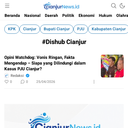
Informasi Faktual dan Berimbang
cianjurnews.id
Beranda
Nasional
Daerah
Politik
Ekonomi
Hukum
Olahr
KPK
Cianjur
Bupati Cianjur
PJU
Kabupaten Cianjur
#Dishub Cianjur
Opini Watchdog: Vonis Ringan, Fakta
Mengendap – Siapa yang Dilindungi dalam
Kasus PJU Cianjur?
Redaksi
0
0
25/04/2026